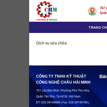
Skip
767 
to
Quận
content
TRANG C
Dịch vụ sửa chữa
Bả
CÔNG TY TNHH KỸ THUẬT
CÔNG NGHỆ CHÂU HẢI MINH
767 Lũy Bán Bích, Phường Phú Thọ Hòa,
Quận Tân Phú, Tp.HCM, Việt Nam
ĐT: 028 39749899 | Fax: 028 39749799 |