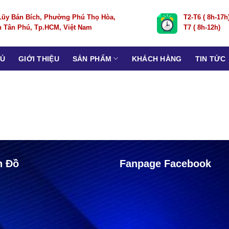
Lũy Bán Bích, Phường Phú Thọ Hòa,
T2-T6 ( 8h-17h
 Tân Phú, Tp.HCM, Việt Nam
T7 ( 8h-12h)
HỦ
GIỚI THIỆU
SẢN PHẨM
KHÁCH HÀNG
TIN TỨC
n Đồ
Fanpage Facebook