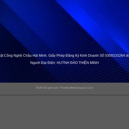
ật Công Nghệ Châu Hải Minh. Giấy Phép Đăng Ký Kinh Doanh Số 0309233264 
Người Đại Điện: HUỲNH ĐÀO THIỆN MINH
Thiết kế web bởi: ThietKeWebChuyen.Com