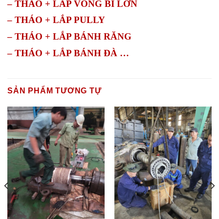
– THÁO + LẮP VÒNG BI LỚN
– THÁO + LẮP PULLY
– THÁO + LẮP BÁNH RĂNG
– THÁO + LẮP BÁNH ĐÀ …
SẢN PHẨM TƯƠNG TỰ