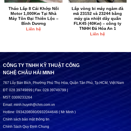
Tháo Lắp 8 Cái Khớp Nối
Lắp vòng bi máy ngàm đà
Motor 1,000Kw Tại Nhà
mã 23152 và 23244 bằng
Máy Tôn Đại Thiên Lộc –
máy gia nhiệt dây quấn
Bình Dương
FLK45 (40Kw) – công ty
TNHH Đá Hóa An 1
Liên hệ
Liên hệ
CÔNG TY TNHH KỸ THUẬT CÔNG
NGHỆ CHÂU HẢI MINH
767 Lũy Bán Bích, Phường Phú Thọ Hòa, Quận Tân Phú, Tp.HCM, Việt Nam
ĐT: 028 39749899 | Fax: 028 39749799 |
MST: 0309233264
Email: minh.huynh@chm.com.vn
Hotline: 0934208080/0932044646 ( Mr Minh )
Chính sách bảo mật thông tin
Chính Sách Quy Định Chung