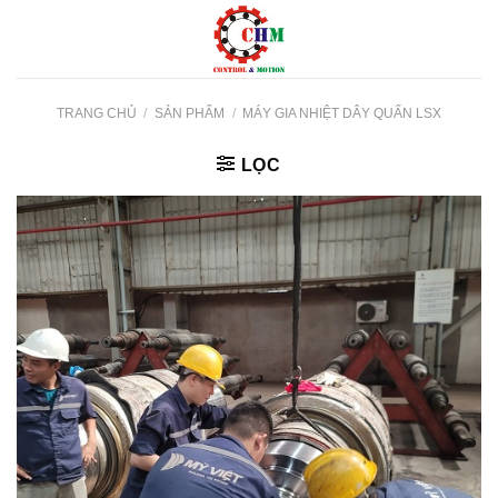
Skip
to
content
TRANG CHỦ
/
SẢN PHẨM
/
MÁY GIA NHIỆT DÂY QUẤN LSX
LỌC