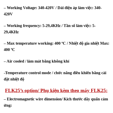
– Working Voltage: 340-420V / Dải điện áp làm việc: 340-
420V
– Working frequency: 5-29,4KHz / Tần số làm việc: 5-
29,4KHz
– Max temperature working: 400 ºC / Nhiệt độ gia nhiệt Max:
400 ºC
– Air cooled / làm mát bằng không khí
-Temperature control mode / chức năng điều khiển bằng cài
đặt nhiệt độ
FLK25’s option/ Phụ kiện kèm theo máy FLK25:
– Electromagnetic wire dimension/ Kích thước dây quấn cảm
ứng: