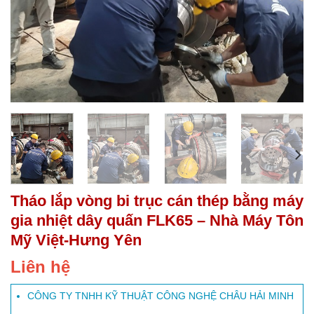
Tháo lắp vòng bi trục cán thép bằng máy
gia nhiệt dây quấn FLK65 – Nhà Máy Tôn
Mỹ Việt-Hưng Yên
Liên hệ
CÔNG TY TNHH KỸ THUẬT CÔNG NGHỆ CHÂU HẢI MINH