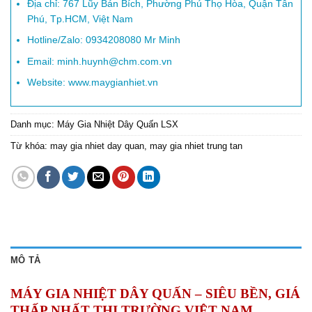
Địa chỉ: 767 Lũy Bán Bích, Phường Phú Thọ Hòa, Quận Tân
Phú, Tp.HCM, Việt Nam
Hotline/Zalo: 0934208080 Mr Minh
Email: minh.huynh@chm.com.vn
Website: www.maygianhiet.vn
Danh mục:
Máy Gia Nhiệt Dây Quấn LSX
Từ khóa:
may gia nhiet day quan
,
may gia nhiet trung tan
MÔ TẢ
MÁY GIA NHIỆT DÂY QUẤN – SIÊU BỀN, GIÁ
THẤP NHẤT THỊ TRƯỜNG VIỆT NAM