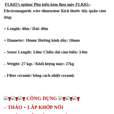
FLK65’s option/ Phụ kiện kèm theo máy FLK65:
–
Electromagnetic wire dimension/ Kích thước dây quấn cảm
ứng:
+ Length: 40m / Dài: 40m
+ Diameter: 10mm/ Đường kính dây: 10mm
– Senor Length: 3.0m/ Chiều dài cảm biến: 3.0m
– Weight: 27 kgs / Khối lượng máy: 27kg
– Fiber ceramic/ bông cách nhiệt ceramic
CÔNG DỤNG
– THÁO + LẮP KHỚP NỐI