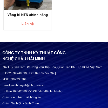
Vòng bi NTN chính hãng
Liên hệ
CÔNG TY TNHH KỸ THUẬT CÔNG
NGHỆ CHÂU HẢI MINH
767 Lũy Bán Bích, Phường Phú Thọ Hòa, Quận Tân Phú, Tp.HCM, Việt Nam
ĐT: 028 39749899 | Fax: 028 39749799 |
MST: 0309233264
Email: minh.huynh@chm.com.vn
Hotline: 0934208080/0932044646 ( Mr Minh )
Chính sách bảo mật thông tin
Chính Sách Quy Định Chung