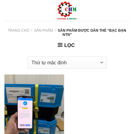
Skip
to
content
TRANG CHỦ
/
SẢN PHẨM
/
SẢN PHẨM ĐƯỢC GẮN THẺ “BẠC ĐẠN
NTN”
LỌC